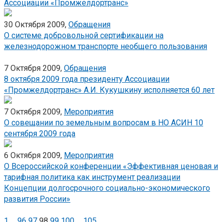
Ассоциации «Промжелдортранс»
30 Октября 2009,
Обращения
О системе добровольной сертификации на
железнодорожном транспорте необщего пользования
7 Октября 2009,
Обращения
8 октября 2009 года президенту Ассоциации
«Промжелдортранс» А.И. Кукушкину исполняется 60 лет
7 Октября 2009,
Мероприятия
О совещании по земельным вопросам в НО АСИН 10
сентября 2009 года
6 Октября 2009,
Мероприятия
О Всероссийской конференции «Эффективная ценовая и
тарифная политика как инструмент реализации
Концепции долгосрочного социально-экономического
развития России»
1
…
96
97
98
99
100
…
105