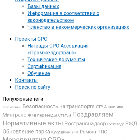
Базы данных
Информация в соответствии с
законодательством
Членство в некоммерческих организациях
Проекты СРО
Награды СРО Ассоциация
«Промжелдортранс»
Технические документы
Сертификация
Обучение
Контакты
Поиск по сайту
Популярные теги
Безопасность на транспорте
СТР
Аналитика
Локомотивы
Поздравляем
Минтранс
Ж/д переезды
Статьи
Нормативные акты
Ространснадзор
РЖД
Росжелдор
Обновление парка
Ремонт ТПС
Кукушкин
УНК
Мероприятия СРО