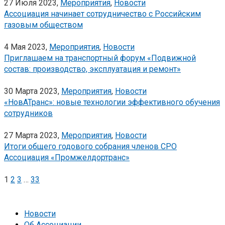
27 Июля 2023,
Мероприятия
,
Новости
Ассоциация начинает сотрудничество с Российским
газовым обществом
4 Мая 2023,
Мероприятия
,
Новости
Приглашаем на транспортный форум «Подвижной
состав: производство, эксплуатация и ремонт»
30 Марта 2023,
Мероприятия
,
Новости
«НовАТранс»: новые технологии эффективного обучения
сотрудников
27 Марта 2023,
Мероприятия
,
Новости
Итоги общего годового собрания членов СРО
Ассоциация «Промжелдортранс»
Пагинация
1
2
3
…
33
записей
Новости
Об Ассоциации