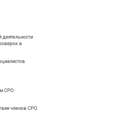
 деятельности
роверок в
ециалистов
ом СРО
твия членов СРО.