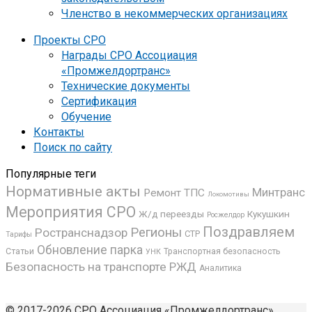
Членство в некоммерческих организациях
Проекты СРО
Награды СРО Ассоциация
«Промжелдортранс»
Технические документы
Сертификация
Обучение
Контакты
Поиск по сайту
Популярные теги
Нормативные акты
Минтранс
Ремонт ТПС
Локомотивы
Мероприятия СРО
Ж/д переезды
Кукушкин
Росжелдор
Поздравляем
Регионы
Ространснадзор
СТР
Тарифы
Обновление парка
Статьи
Транспортная безопасность
УНК
Безопасность на транспорте
РЖД
Аналитика
© 2017-2026 СРО Ассоциация «Промжелдортранс»