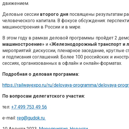
движением.
Деловые сессии
второго дня
посвящены результатам ра
человеческого капитала. В фокусе обсуждения: перспект
машиностроения в России и в мире.
В этом году в рамках деловой программы пройдет 2 дем
машиностроение»
и
«Железнодорожный транспорт и л
мероприятий: дискуссии, пленарное заседание, круглые
и подписания соглашений. Более 100 российских и иностр
сессиях, организованных в офлайн и онлайн-форматах.
Подробная о деловая программа:
https://railwayexpo.ru/ru/delovaya-programma/delovaya-pro
По вопросам делегатского участия:
тел:
+7 499 753 49 56
e-mail:
reg@gudok.ru
10 Августа 2023,
Мероприятия
,
Новости