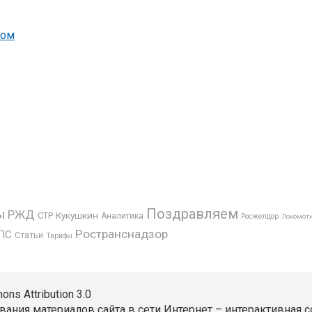
вом
Поздравляем
ы
РЖД
Кукушкин
СТР
Аналитика
Росжелдор
Локомот
Ространснадзор
ПС
Статьи
Тарифы
s Attribution 3.0
вания материалов сайта в сети Интернет – интерактивная с