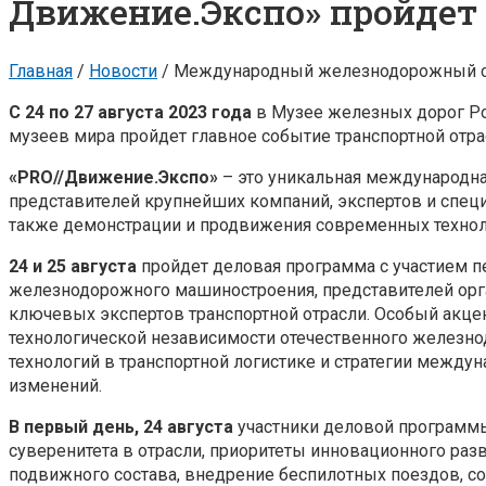
Движение.Экспо» пройдет 
Главная
/
Новости
/
Международный железнодорожный сал
С 24 по 27 августа 2023 года
в Музее железных дорог Р
музеев мира пройдет главное событие транспортной отр
«PRO//Движение.Экспо»
– это уникальная международн
представителей крупнейших компаний, экспертов и специ
также демонстрации и продвижения современных технол
24 и 25 августа
пройдет деловая программа с участием 
железнодорожного машиностроения, представителей орга
ключевых экспертов транспортной отрасли. Особый акце
технологической независимости отечественного железн
технологий в транспортной логистике и стратегии между
изменений.
В первый день, 24 августа
участники деловой программы
суверенитета в отрасли, приоритеты инновационного раз
подвижного состава, внедрение беспилотных поездов, с