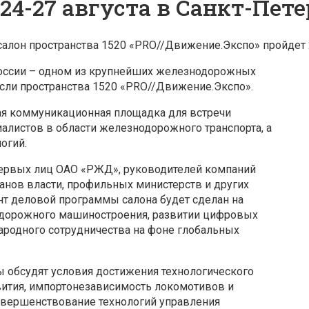
24-27 августа в Санкт-Пете
он пространства 1520 «PRO//Движение.Экспо» пройдет 24
оссии – одном из крупнейших железнодорожных
асли пространства 1520 «PRO//Движение.Экспо».
ая коммуникационная площадка для встречи
алистов в области железнодорожного транспорта, а
огий.
первых лиц ОАО «РЖД», руководителей компаний
нов власти, профильных министерств и других
нт деловой программы салона будет сделан на
одорожного машиностроения, развитии цифровых
народного сотрудничества на фоне глобальных
 обсудят условия достижения технологического
вития, импортонезависимость локомотивов и
овершенствование технологий управления