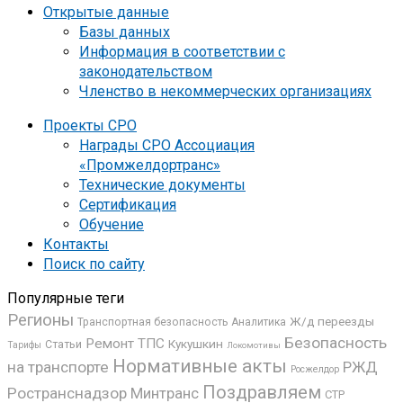
Открытые данные
Базы данных
Информация в соответствии с
законодательством
Членство в некоммерческих организациях
Проекты СРО
Награды СРО Ассоциация
«Промжелдортранс»
Технические документы
Сертификация
Обучение
Контакты
Поиск по сайту
Популярные теги
Регионы
Ж/д переезды
Транспортная безопасность
Аналитика
Безопасность
Ремонт ТПС
Кукушкин
Статьи
Тарифы
Локомотивы
Нормативные акты
на транспорте
РЖД
Росжелдор
Поздравляем
Ространснадзор
Минтранс
СТР