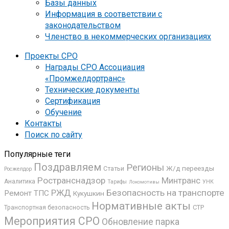
Базы данных
Информация в соответствии с
законодательством
Членство в некоммерческих организациях
Проекты СРО
Награды СРО Ассоциация
«Промжелдортранс»
Технические документы
Сертификация
Обучение
Контакты
Поиск по сайту
Популярные теги
Поздравляем
Регионы
Ж/д переезды
Статьи
Росжелдор
Ространснадзор
Минтранс
Аналитика
УНК
Тарифы
Локомотивы
РЖД
Безопасность на транспорте
Ремонт ТПС
Кукушкин
Нормативные акты
СТР
Транспортная безопасность
Мероприятия СРО
Обновление парка