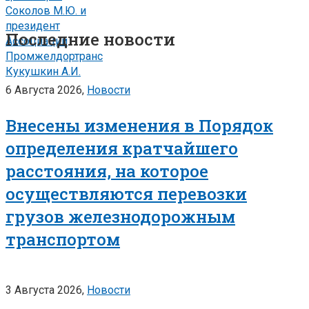
Соколов М.Ю. и
президент
Последние новости
Ассоциации
Промжелдортранс
Кукушкин А.И.
6 Августа 2026,
Новости
Внесены изменения в Порядок
определения кратчайшего
расстояния, на которое
осуществляются перевозки
грузов железнодорожным
транспортом
3 Августа 2026,
Новости