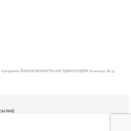
Безопасность на транспорте
С
Кукушкин
Ж/д
Росжелдор
сылка).