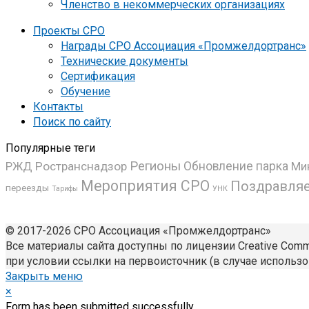
Членство в некоммерческих организациях
Проекты СРО
Награды СРО Ассоциация «Промжелдортранс»
Технические документы
Сертификация
Обучение
Контакты
Поиск по сайту
Популярные теги
Регионы
РЖД
Ространснадзор
Обновление парка
Ми
Мероприятия СРО
Поздравля
переезды
УНК
Тарифы
© 2017-2026 СРО Ассоциация «Промжелдортранс»
Все материалы сайта доступны по лицензии Creative Common
при условии ссылки на первоисточник (в случае использо
Закрыть меню
×
Form has been submitted successfully.