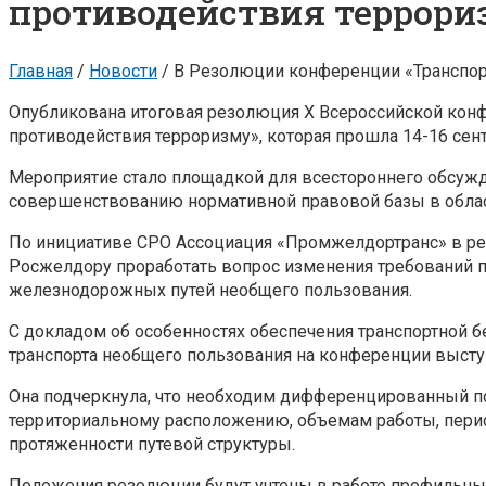
противодействия террори
Главная
/
Новости
/
В Резолюции конференции «Транспорт
Опубликована итоговая резолюция X Всероссийской конф
противодействия терроризму», которая прошла 14-16 сент
Мероприятие стало площадкой для всестороннего обсужд
совершенствованию нормативной правовой базы в област
По инициативе СРО Ассоциация «Промжелдортранс» в р
Росжелдору проработать вопрос изменения требований п
железнодорожных путей необщего пользования.
С докладом об особенностях обеспечения транспортной 
транспорта необщего пользования на конференции выступ
Она подчеркнула, что необходим дифференцированный по
территориальному расположению, объемам работы, перио
протяженности путевой структуры.
Положения резолюции будут учтены в работе профильны