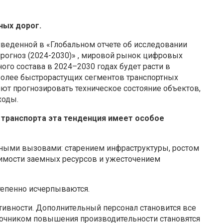
ных дорог.
иведенной в «Глобальном отчете об исследовании
огноз (2024-2030)» , мировой рынок цифровых
о состава в 2024–2030 годах будет расти в
иболее быстрорастущих сегментов транспортных
ют прогнозировать техническое состояние объектов,
ходы.
ранспорта эта тенденция имеет особое
мными вызовами: старением инфраструктуры, ростом
имости заемных ресурсов и ужесточением
тепенно исчерпываются.
тивности. Дополнительный персонал становится все
точником повышения производительности становятся