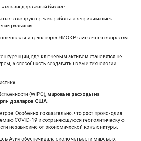
т железнодорожный бизнес
пытно-конструкторские работы воспринимались
гии развития.
шленности и транспорта НИОКР становятся вопросом
конкуренции, где ключевым активом становятся не
сы, а способность создавать новые технологии
истике.
ственности (WIPO),
мировые расходы на
 трлн долларов США
.
втрое. Особенно показательно, что рост происходил
ндемию COVID-19 и сохраняющуюся геополитическую
асти независимо от экономической конъюнктуры.
годов Азия обеспечивала около четверти мировых