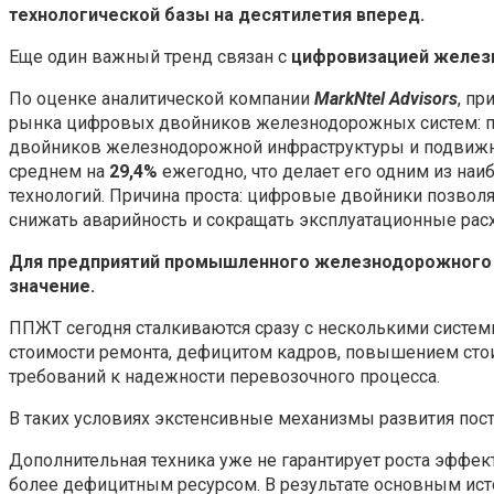
технологической базы на десятилетия вперед.
Еще один важный тренд связан с
цифровизацией желез
По оценке аналитической компании
MarkNtel Advisors
, пр
рынка цифровых двойников железнодорожных систем: пр
двойников железнодорожной инфраструктуры и подвижног
среднем на
29,4%
ежегодно, что делает его одним из на
технологий. Причина проста: цифровые двойники позволя
снижать аварийность и сокращать эксплуатационные рас
Для предприятий промышленного железнодорожного т
значение.
ППЖТ сегодня сталкиваются сразу с несколькими систе
стоимости ремонта, дефицитом кадров, повышением сто
требований к надежности перевозочного процесса.
В таких условиях экстенсивные механизмы развития пос
Дополнительная техника уже не гарантирует роста эффек
более дефицитным ресурсом. В результате основным ис