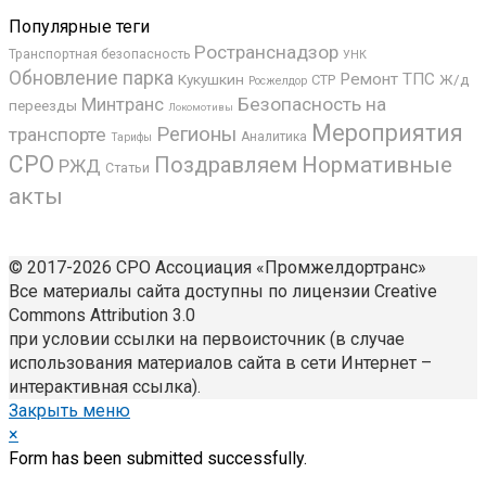
Популярные теги
Ространснадзор
Транспортная безопасность
УНК
Обновление парка
Ремонт ТПС
Кукушкин
Ж/д
СТР
Росжелдор
Минтранс
Безопасность на
переезды
Локомотивы
Мероприятия
Регионы
транспорте
Аналитика
Тарифы
СРО
Поздравляем
Нормативные
РЖД
Статьи
акты
© 2017-2026 СРО Ассоциация «Промжелдортранс»
Все материалы сайта доступны по лицензии Creative
Commons Attribution 3.0
при условии ссылки на первоисточник (в случае
использования материалов сайта в сети Интернет –
интерактивная ссылка).
Закрыть меню
×
Form has been submitted successfully.