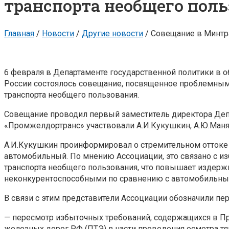
транспорта необщего пол
Главная
/
Новости
/
Другие новости
/
Совещание в Минтр
6 февраля в Департаменте государственной политики в 
России состоялось совещание, посвященное проблемны
транспорта необщего пользования.
Совещание проводил первый заместитель директора Депа
«Промжелдортранс» участвовали А.И.Кукушкин, А.Ю.Манях
А.И.Кукушкин проинформировал о стремительном оттоке 
автомобильный. По мнению Ассоциации, это связано с 
транспорта необщего пользования, что повышает издержки
неконкурентоспособными по сравнению с автомобильны
В связи с этим представители Ассоциации обозначили п
— пересмотр избыточных требований, содержащихся в П
железных дорог РФ (ПТЭ) в части проведения осмотра тя