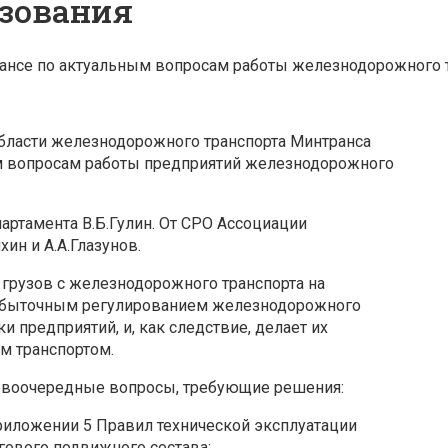
ьзования
ансе по актуальным вопросам работы железнодорожного 
области железнодорожного транспорта Минтранса
м вопросам работы предприятий железнодорожного
ртамента В.Б.Гулин. От СРО Ассоциации
ин и А.А.Глазунов.
грузов с железнодорожного транспорта на
избыточным регулированием железнодорожного
 предприятий, и, как следствие, делает их
м транспортом.
ервоочередные вопросы, требующие решения:
риложении 5 Правил технической эксплуатации
гового подвижного состава;