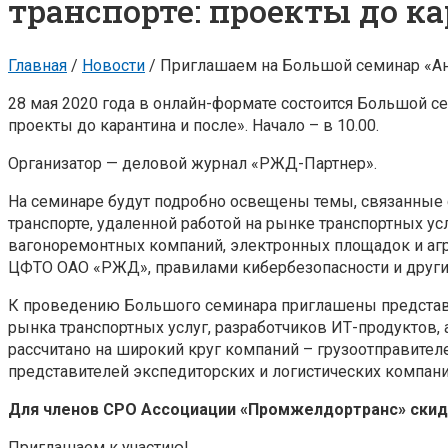
транспорте: проекты до ка
Главная
/
Новости
/
Приглашаем на Большой семинар «Ант
28 мая 2020 года в онлайн-формате состоится Большой с
проекты до карантина и после». Начало – в 10.00.
Организатор — деловой журнал «РЖД-Партнер».
На семинаре будут подробно освещены темы, связанные
транспорте, удаленной работой на рынке транспортных у
вагоноремонтных компаний, электронных площадок и агр
ЦФТО ОАО «РЖД», правилами кибербезопасности и други
К проведению Большого семинара приглашены представ
рынка транспортных услуг, разработчиков ИТ-продуктов,
рассчитано на широкий круг компаний – грузоотправител
представителей экспедиторских и логистических компани
Для членов
СРО А
ссоциации
«Промжелдортранс»
скид
Приглашаем к участию!