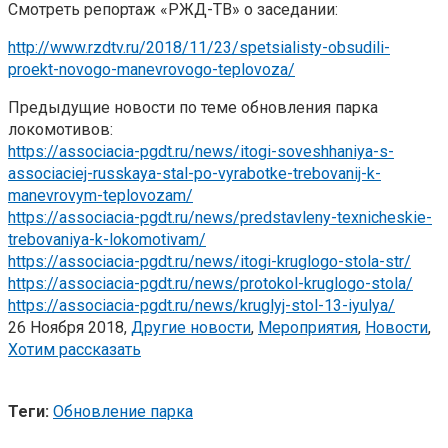
Смотреть репортаж «РЖД-ТВ» о заседании:
http://www.rzdtv.ru/2018/11/23/spetsialisty-obsudili-
proekt-novogo-manevrovogo-teplovoza/
Предыдущие новости по теме обновления парка
локомотивов:
https://associacia-pgdt.ru/news/itogi-soveshhaniya-s-
associaciej-russkaya-stal-po-vyrabotke-trebovanij-k-
manevrovym-teplovozam/
https://associacia-pgdt.ru/news/predstavleny-texnicheskie-
trebovaniya-k-lokomotivam/
https://associacia-pgdt.ru/news/itogi-kruglogo-stola-str/
https://associacia-pgdt.ru/news/protokol-kruglogo-stola/
https://associacia-pgdt.ru/news/kruglyj-stol-13-iyulya/
26 Ноября 2018,
Другие новости
,
Мероприятия
,
Новости
,
Хотим рассказать
Теги:
Обновление парка