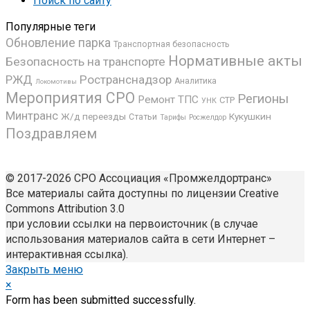
Поиск по сайту
Популярные теги
Обновление парка
Транспортная безопасность
Нормативные акты
Безопасность на транспорте
РЖД
Ространснадзор
Аналитика
Локомотивы
Мероприятия СРО
Регионы
Ремонт ТПС
СТР
УНК
Минтранс
Ж/д переезды
Кукушкин
Статьи
Росжелдор
Тарифы
Поздравляем
© 2017-2026 СРО Ассоциация «Промжелдортранс»
Все материалы сайта доступны по лицензии Creative
Commons Attribution 3.0
при условии ссылки на первоисточник (в случае
использования материалов сайта в сети Интернет –
интерактивная ссылка).
Закрыть меню
×
Form has been submitted successfully.