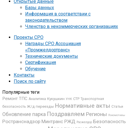
Открытые данные
Базы данных
Информация в соответствии с
законодательством
Членство в некоммерческих организациях
Проекты СРО
Награды СРО Ассоциация
«Промжелдортранс»
Технические документы
Сертификация
Обучение
Контакты
Поиск по сайту
Популярные теги
Ремонт ТПС
Кукушкин
СТР
Аналитика
Транспортная
УНК
Нормативные акты
Ж/д переезды
безопасность
Статьи
Поздравляем
Регионы
Обновление парка
Локомотивы
Ространснадзор
Минтранс
РЖД
Безопасность
Росжелдор