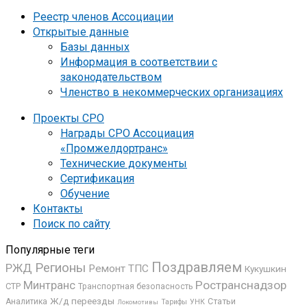
Реестр членов Ассоциации
Открытые данные
Базы данных
Информация в соответствии с
законодательством
Членство в некоммерческих организациях
Проекты СРО
Награды СРО Ассоциация
«Промжелдортранс»
Технические документы
Сертификация
Обучение
Контакты
Поиск по сайту
Популярные теги
Поздравляем
Регионы
РЖД
Ремонт ТПС
Кукушкин
Минтранс
Ространснадзор
СТР
Транспортная безопасность
Ж/д переезды
Аналитика
Статьи
УНК
Локомотивы
Тарифы