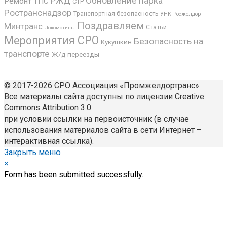
РЖД
Обновление парка
Ремонт ТПС
СТР
Ространснадзор
Транспортная безопасность
УНК
Росжелдор
Поздравляем
Минтранс
Статьи
Локомотивы
Мероприятия СРО
Безопасность на
Кукушкин
транспорте
Ж/д переезды
© 2017-2026 СРО Ассоциация «Промжелдортранс»
Все материалы сайта доступны по лицензии Creative
Commons Attribution 3.0
при условии ссылки на первоисточник (в случае
использования материалов сайта в сети Интернет –
интерактивная ссылка).
Закрыть меню
×
Form has been submitted successfully.