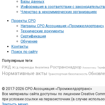
Базы данных
Информация в соответствии с законодательст
Членство в некоммерческих организациях
Проекты СРО
Награды СРО Ассоциация «Промжелдортранс»
Технические документы
Сертификация
Обучение
Контакты
Поиск по сайту
Популярные теги
РЖД
Ространснадзор
Ж/д переезды
Аналитика
Локомотивы
Тариф
Нормативные акты
Обновле
Транспортная безопасность
© 2017-2026 СРО Ассоциация «Промжелдортранс»
Все материалы сайта доступны по лицензии Creative Common
при условии ссылки на первоисточник (в случае использо
Закрыть меню