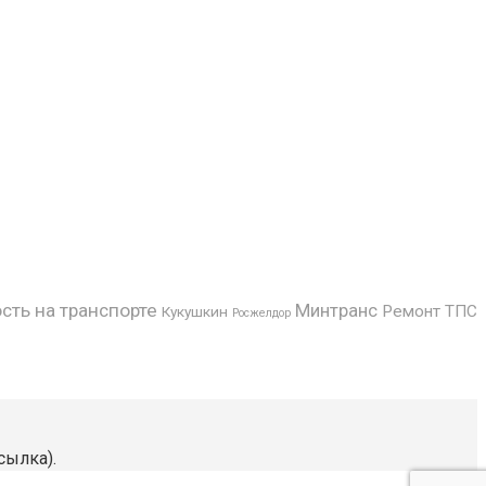
сть на транспорте
Минтранс
Ремонт ТПС
Кукушкин
Росжелдор
сылка).