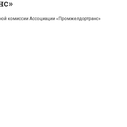
нс»
онной комиссии Ассоциации «Промжелдортранс»