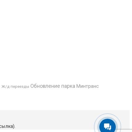
Обновление парка
Минтранс
Ж/д переезды
ы
сылка).