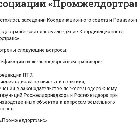
социации «Промжелдортра
состоялось заседании Координационного совета и Ревизи
елдортранс» состоялось заседание Координационного
ртранс».
смотрены следующие вопросы:
ртификации на железнодорожном транспорте
 редакции ПТЭ;
ения единой технической политики;
нений в законодательстве по железнодорожному
м функций Росжелдорнадзора и Ростехнадзора при
изводственных объектов и вопросам земельного
носов.
 «Промжелдортранс».