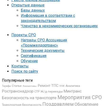
Открытые данные
Базы данных
Информация в соответствии с
законодательством
Членство в некоммерческих организациях
Проекты СРО
Награды СРО Ассоциация
«Промжелдортранс»
Технические документы
Сертификация
Обучение
Контакты
Поиск по сайту
Популярные теги
Ремонт ТПС
Статьи
Аналитика
УНК
Тарифы
Локомотивы
Ространснадзор
Минтранс
Ж/д переезды
СТР
Мероприятия СРО
Безопасность на транспорте
Поздравляем
Обновление
Транспортная безопасность