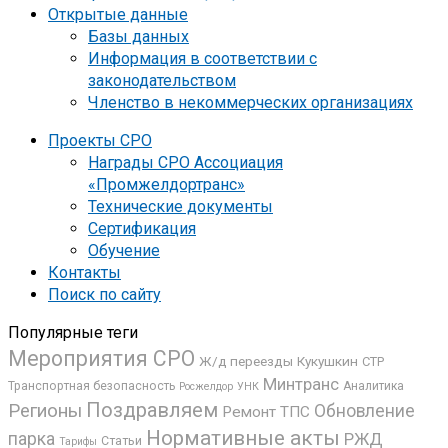
Открытые данные
Базы данных
Информация в соответствии с
законодательством
Членство в некоммерческих организациях
Проекты СРО
Награды СРО Ассоциация
«Промжелдортранс»
Технические документы
Сертификация
Обучение
Контакты
Поиск по сайту
Популярные теги
Мероприятия СРО
Ж/д переезды
Кукушкин
СТР
Минтранс
Транспортная безопасность
Аналитика
Росжелдор
УНК
Поздравляем
Регионы
Обновление
Ремонт ТПС
Нормативные акты
парка
РЖД
Статьи
Тарифы