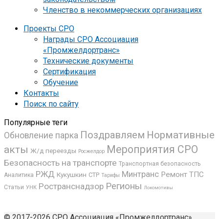
Членство в некоммерческих организациях
Проекты СРО
Награды СРО Ассоциация
«Промжелдортранс»
Технические документы
Сертификация
Обучение
Контакты
Поиск по сайту
Популярные теги
Поздравляем
Нормативные
Обновление парка
Мероприятия СРО
акты
Ж/д переезды
Росжелдор
Безопасность на транспорте
Транспортная безопасность
РЖД
Минтранс
Ремонт ТПС
Кукушкин
СТР
Аналитика
Тарифы
Регионы
Ространснадзор
Статьи
УНК
Локомотивы
© 2017-2026 СРО Ассоциация «Промжелдортранс»