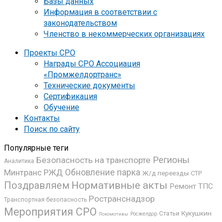
Базы данных
Информация в соответствии с
законодательством
Членство в некоммерческих организациях
Проекты СРО
Награды СРО Ассоциация
«Промжелдортранс»
Технические документы
Сертификация
Обучение
Контакты
Поиск по сайту
Популярные теги
Регионы
Безопасность на транспорте
Аналитика
РЖД
Обновление парка
Минтранс
Ж/д переезды
СТР
Поздравляем
Нормативные акты
Ремонт ТПС
Ространснадзор
Транспортная безопасность
Мероприятия СРО
Кукушкин
Статьи
Росжелдор
Локомотивы