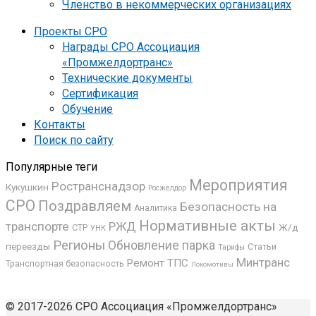
Членство в некоммерческих организациях
Проекты СРО
Награды СРО Ассоциация
«Промжелдортранс»
Технические документы
Сертификация
Обучение
Контакты
Поиск по сайту
Популярные теги
Мероприятия
Ространснадзор
Кукушкин
Росжелдор
СРО
Поздравляем
Безопасность на
Аналитика
Нормативные акты
транспорте
РЖД
Ж/д
СТР
УНК
Регионы
Обновление парка
переезды
Статьи
Тарифы
Минтранс
Ремонт ТПС
Транспортная безопасность
Локомотивы
© 2017-2026 СРО Ассоциация «Промжелдортранс»