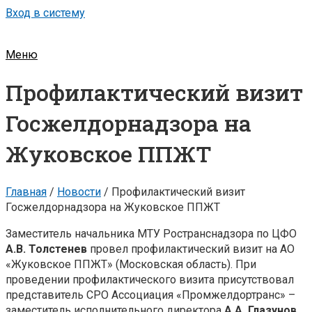
Вход в систему
Меню
Профилактический визит
Госжелдорнадзора на
Жуковское ППЖТ
Главная
/
Новости
/
Профилактический визит
Госжелдорнадзора на Жуковское ППЖТ
Заместитель начальника МТУ Ространснадзора по ЦФО
А.В. Толстенев
провел профилактический визит на АО
«Жуковское ППЖТ» (Московская область). При
проведении профилактического визита присутствовал
представитель СРО Ассоциация «Промжелдортранс» –
заместитель исполнительного директора
А.А. Глазунов.