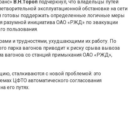
ранс»
В.Н.Тороп
подчеркнул, что владельцы путей
летворительной эксплуатационной обстановке на сети
 и готовы поддержать определенные логичные меры
тся разумной инициатива ОАО «РЖД» по эвакуации
его пользования.
ерами и трудностями, ухудшающими их работу. По
го парка вагонов приводит к риску срыва вывоза
ма вагонов со станций примыкания ОАО «РЖД»,
цию, сталкиваются с новой проблемой: это
темах ЦФТО автоматического согласования
а его путях.