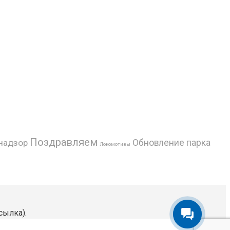
Поздравляем
надзор
Обновление парка
Локомотивы
сылка).