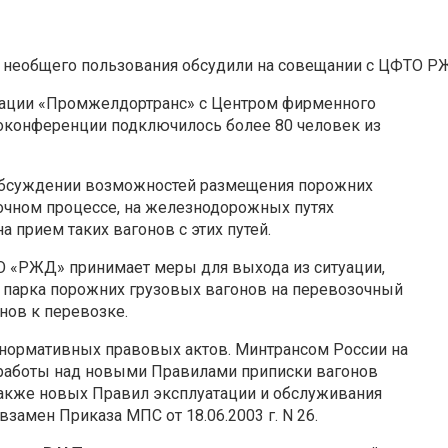
х необщего пользования обсудили на совещании с ЦФТО 
циации «Промжелдортранс» с Центром фирменного
оконференции подключилось более 80 человек из
 обсуждении возможностей размещения порожних
очном процессе, на железнодорожных путях
 прием таких вагонов с этих путей.
АО «РЖД» принимает меры для выхода из ситуации,
 парка порожних грузовых вагонов на перевозочный
нов к перевозке.
а нормативных правовых актов. Минтрансом России на
 работы над новыми Правилами приписки вагонов
 также новых Правил эксплуатации и обслуживания
амен Приказа МПС от 18.06.2003 г. N 26.