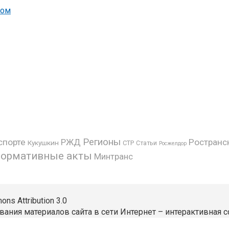
вом
Регионы
спорте
РЖД
Ространс
Кукушкин
СТР
Статьи
Росжелдор
ормативные акты
Минтранс
s Attribution 3.0
вания материалов сайта в сети Интернет – интерактивная с