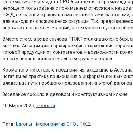
Первый вице-президент СРО Ассоциация «Промжелдорт
необщего пользования с пониманием относятся к неудов
РЖД, связанной с различными негативными факторами,
для выхода из сложившейся ситуации. Так, представляе
порожних вагонов со станции, в том числе с путей необщ
Вместе с тем, в ряде случаев ППЖТ сталкиваются с барь
мнению Ассоциации, нормирование отправления порожне
готовой продукции от контрагентов и возможности прие
вплоть полной остановки работы грузового узла.
Кроме того, некоторые предприятия, входящие в Ассоциа
негативная практика применения в информационных сис
владельца пути необщего пользования на отстой вагонов н
Заседание прошло в деловом и конструктивном ключе.
10 Марта 2025,
Новости
Теги:
Вагоны
,
Мероприятия СРО
,
РЖД