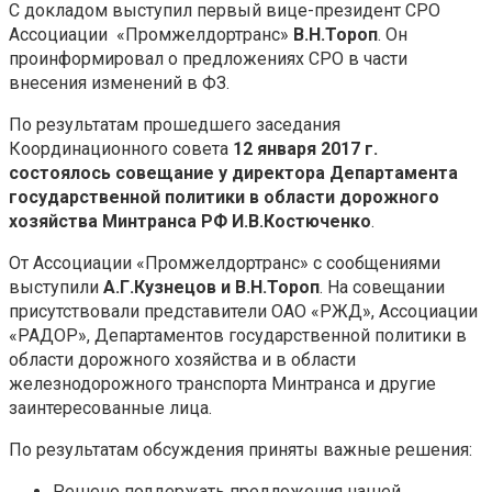
С докладом выступил первый вице-президент СРО
Ассоциации «Промжелдортранс»
В.Н.Тороп
. Он
проинформировал о предложениях СРО в части
внесения изменений в ФЗ.
По результатам прошедшего заседания
Координационного совета
12 января 2017 г.
состоялось совещание у директора Департамента
государственной политики в области дорожного
хозяйства Минтранса РФ И.В.Костюченко
.
От Ассоциации «Промжелдортранс» с сообщениями
выступили
А.Г.Кузнецов и В.Н.Тороп
. На совещании
присутствовали представители ОАО «РЖД», Ассоциации
«РАДОР», Департаментов государственной политики в
области дорожного хозяйства и в области
железнодорожного транспорта Минтранса и другие
заинтересованные лица.
По результатам обсуждения приняты важные решения:
Решено поддержать предложения нашей