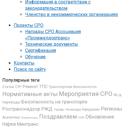
Информация в соответствии с
законодательством
Членство в некоммерческих организациях
Проекты СРО
Награды СРО Ассоциация
«Промжелдортранс»
Технические документы
Сертификация
Обучение
Контакты
Поиск по сайту
Популярные теги
Ремонт ТПС
СТР
Статьи
Транспортная безопасность
Мероприятия СРО
Нормативные акты
Ж/д
Безопасность на транспорте
переезды
Регионы
Ространснадзор
РЖД
Кукушкин
Росжелдор
Тарифы
Поздравляем
Обновление
Аналитика
УНК
Локомотивы
парка
Минтранс