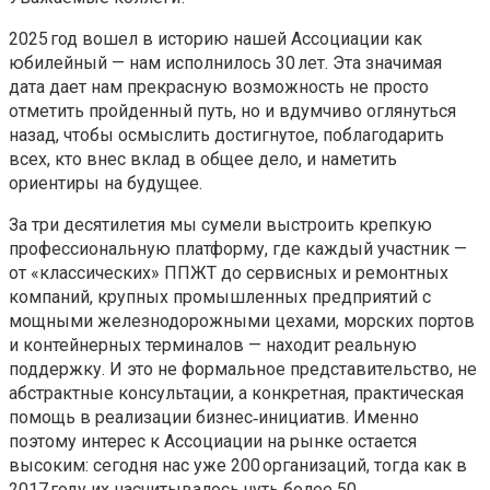
2025 год вошел в историю нашей Ассоциации как
юбилейный — нам исполнилось 30 лет. Эта значимая
дата дает нам прекрасную возможность не просто
отметить пройденный путь, но и вдумчиво оглянуться
назад, чтобы осмыслить достигнутое, поблагодарить
всех, кто внес вклад в общее дело, и наметить
ориентиры на будущее.
За три десятилетия мы сумели выстроить крепкую
профессиональную платформу, где каждый участник —
от «классических» ППЖТ до сервисных и ремонтных
компаний, крупных промышленных предприятий с
мощными железнодорожными цехами, морских портов
и контейнерных терминалов — находит реальную
поддержку. И это не формальное представительство, не
абстрактные консультации, а конкретная, практическая
помощь в реализации бизнес‑инициатив. Именно
поэтому интерес к Ассоциации на рынке остается
высоким: сегодня нас уже 200 организаций, тогда как в
2017 году их насчитывалось чуть более 50.