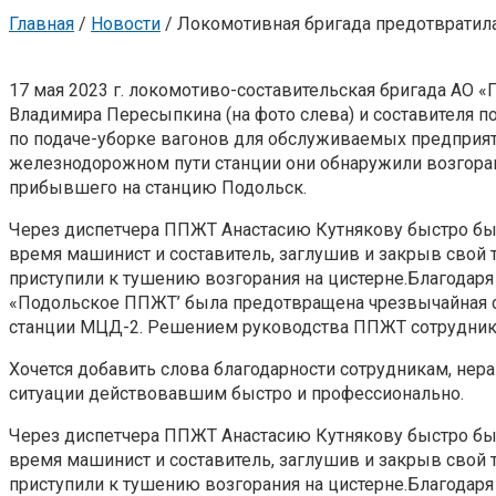
Главная
/
Новости
/
Локомотивная бригада предотвратила
17 мая 2023 г. локомотиво-составительская бригада АО 
Владимира Пересыпкина (на фото слева) и составителя 
по подаче-уборке вагонов для обслуживаемых предприят
железнодорожном пути станции они обнаружили возгоран
прибывшего на станцию Подольск.
Через диспетчера ППЖТ Анастасию Кутнякову быстро был
время машинист и составитель, заглушив и закрыв свой
приступили к тушению возгорания на цистерне.Благодар
«Подольское ППЖТ’ была предотвращена чрезвычайная си
станции МЦД-2. Решением руководства ППЖТ сотрудни
Хочется добавить слова благодарности сотрудникам, не
ситуации действовавшим быстро и профессионально.
Через диспетчера ППЖТ Анастасию Кутнякову быстро был
время машинист и составитель, заглушив и закрыв свой
приступили к тушению возгорания на цистерне.Благодар