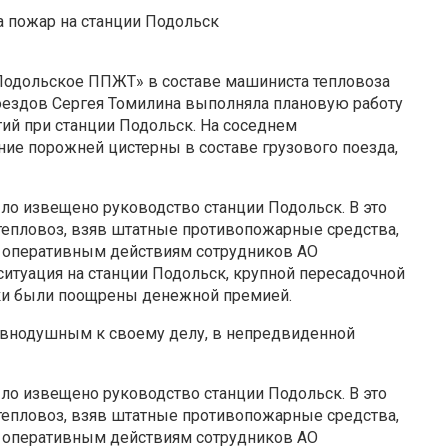
 пожар на станции Подольск
«Подольское ППЖТ» в составе машиниста тепловоза
поездов Сергея Томилина выполняла плановую работу
ий при станции Подольск. На соседнем
ие порожней цистерны в составе грузового поезда,
о извещено руководство станции Подольск. В это
 тепловоз, взяв штатные противопожарные средства,
я оперативным действиям сотрудников АО
туация на станции Подольск, крупной пересадочной
ки были поощрены денежной премией.
равнодушным к своему делу, в непредвиденной
о извещено руководство станции Подольск. В это
 тепловоз, взяв штатные противопожарные средства,
я оперативным действиям сотрудников АО