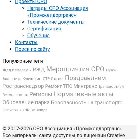
Проекты СРО
Награды СРО Ассоциация
«Промжелдортранс»
Технические документы
Сертификация
Обучение
Контакты
Поиск по сайту
Популярные теги
Мероприятия СРО
РЖД
Ж/д переезды
Тарифы
Поздравляем
Кукушкин
СТР
Аналитика
Статьи
Ространснадзор
Минтранс
Ремонт ТПС
Транспортная
Нормативные акты
Регионы
безопасность
Обновление парка
Безопасность на транспорте
УНК
Росжелдор
Локомотивы
© 2017-2026 СРО Ассоциация «Промжелдортранс»
Все материалы сайта доступны по лицензии Creative