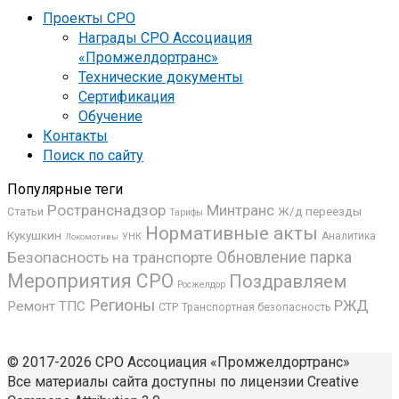
Проекты СРО
Награды СРО Ассоциация
«Промжелдортранс»
Технические документы
Сертификация
Обучение
Контакты
Поиск по сайту
Популярные теги
Ространснадзор
Минтранс
Ж/д переезды
Статьи
Тарифы
Нормативные акты
Кукушкин
Аналитика
УНК
Локомотивы
Безопасность на транспорте
Обновление парка
Мероприятия СРО
Поздравляем
Росжелдор
Регионы
РЖД
Ремонт ТПС
СТР
Транспортная безопасность
© 2017-2026 СРО Ассоциация «Промжелдортранс»
Все материалы сайта доступны по лицензии Creative