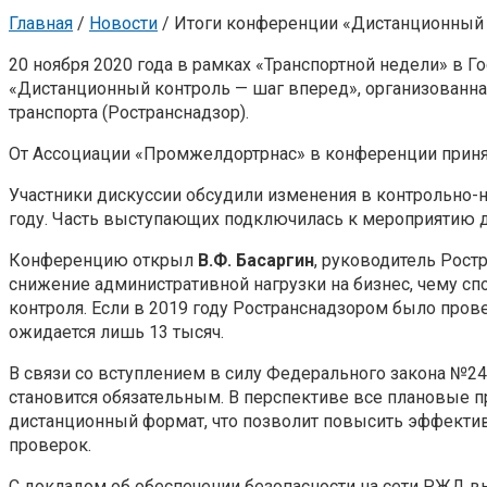
Главная
/
Новости
/
Итоги конференции «Дистанционный 
20 ноября 2020 года в рамках «Транспортной недели» в 
«Дистанционный контроль — шаг вперед», организованн
транспорта (Ространснадзор).
От Ассоциации «Промжелдортрнас» в конференции приня
Участники дискуссии обсудили изменения в контрольно-н
году. Часть выступающих подключилась к мероприятию 
Конференцию открыл
В.Ф. Басаргин
, руководитель Рост
снижение административной нагрузки на бизнес, чему с
контроля. Если в 2019 году Ространснадзором было прове
ожидается лишь 13 тысяч.
В связи со вступлением в силу Федерального закона №2
становится обязательным. В перспективе все плановые п
дистанционный формат, что позволит повысить эффектив
проверок.
С докладом об обеспечении безопасности на сети РЖД 