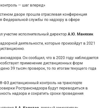
контроль — шаг вперед»
Гостином дворе прошла отраслевая конференция
ая Федеральной службы по надзору в сфере
л участие исполнительный директор
А.Ю. Маняхин
.
адзорной деятельности, которые произойдут в 2021
дистанционно.
ранснадзора. Он сообщил, что в 2020 году наблюдается
пособствует применение дистанционных форм
дено 39 тысяч проверок, то по итогам текущего года
48-ФЗ дистанционный контроль на транспорте
роверки Ространснадзора будут переводиться в
ность надзора и сократить сроки проведения
выступил
А.А. Колотов
, первый заместитель