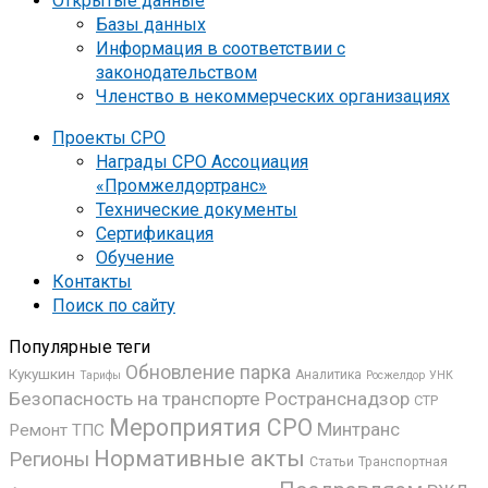
Открытые данные
Базы данных
Информация в соответствии с
законодательством
Членство в некоммерческих организациях
Проекты СРО
Награды СРО Ассоциация
«Промжелдортранс»
Технические документы
Сертификация
Обучение
Контакты
Поиск по сайту
Популярные теги
Обновление парка
Кукушкин
Аналитика
Росжелдор
УНК
Тарифы
Безопасность на транспорте
Ространснадзор
СТР
Мероприятия СРО
Минтранс
Ремонт ТПС
Нормативные акты
Регионы
Статьи
Транспортная