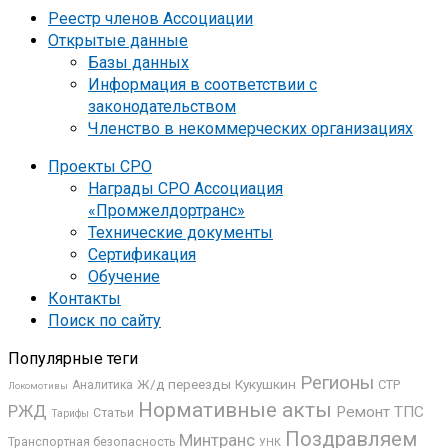
Реестр членов Ассоциации
Открытые данные
Базы данных
Информация в соответствии с
законодательством
Членство в некоммерческих организациях
Проекты СРО
Награды СРО Ассоциация
«Промжелдортранс»
Технические документы
Сертификация
Обучение
Контакты
Поиск по сайту
Популярные теги
Регионы
Ж/д переезды
Кукушкин
СТР
Аналитика
Локомотивы
Нормативные акты
РЖД
Ремонт ТПС
Статьи
Тарифы
Поздравляем
Минтранс
Транспортная безопасность
УНК