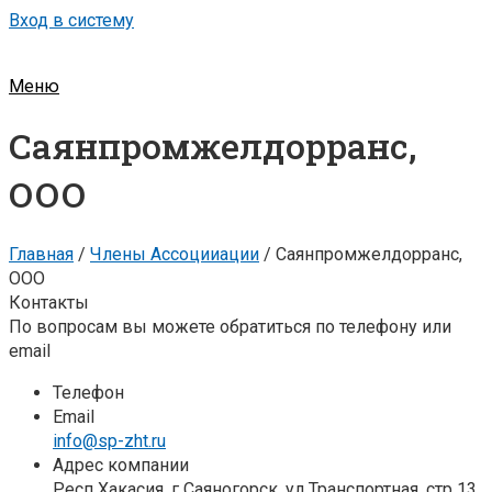
Вход в систему
Меню
Саянпромжелдорранс,
ООО
Главная
/
Члены Ассоцииации
/
Саянпромжелдорранс,
ООО
Контакты
По вопросам вы можете обратиться по телефону или
email
Телефон
Email
info@sp-zht.ru
Адрес компании
Респ Хакасия, г Саяногорск, ул Транспортная, стр 13