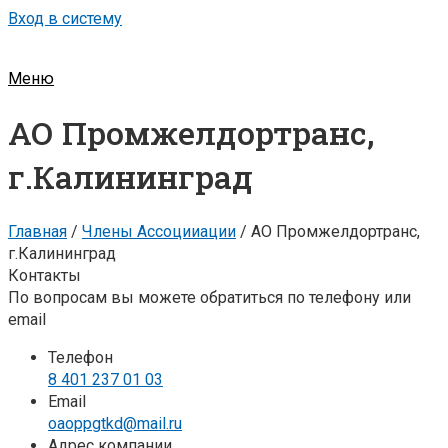
Вход в систему
Меню
АО Промжелдортранс,
г.Калининград
Главная
/
Члены Ассоцииации
/
АО Промжелдортранс,
г.Калининград
Контакты
По вопросам вы можете обратиться по телефону или
email
Телефон
8 401 237 01 03
Email
oaoppgtkd@mail.ru
Адрес компании