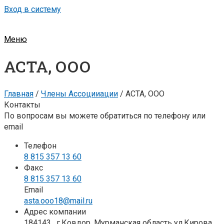
Вход в систему
Меню
АСТА, ООО
Главная
/
Члены Ассоцииации
/
АСТА, ООО
Контакты
По вопросам вы можете обратиться по телефону или
email
Телефон
8 815 357 13 60
Факс
8 815 357 13 60
Email
asta.ooo18@mail.ru
Адрес компании
184143 , г.Ковдор, Мурманская область ул.Кирова,