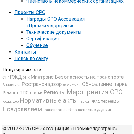
Членство в некоммерческих организациях
Проекты СРО
Награды СРО Ассоциация
«Промжелдортранс»
Технические документы
Сертификация
Обучение
Контакты
Поиск по сайту
Популярные теги
РЖД
Минтранс
Безопасность на транспорте
СТР
УНК
Ространснадзор
Обновление парка
Аналитика
Локомотивы
Мероприятия СРО
Регионы
Ремонт ТПС
Статьи
Нормативные акты
Ж/д переезды
Росжелдор
Тарифы
Поздравляем
Кукушкин
Транспортная безопасность
© 2017-2026 СРО Ассоциация «Промжелдортранс»