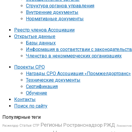
Структура органов управления
Внутренние документы
Нормативные документы
Реестр членов Ассоциации
Открытые данные
Базы данных
Информация в соответствии с законодательст
Членство в некоммерческих организациях
Проекты СРО
Награды СРО Ассоциация «Промжелдортранс»
Технические документы
Сертификация
Обучение
Контакты
Поиск по сайту
Популярные теги
Регионы
Ространснадзор
РЖД
СТР
Статьи
Росжелдор
Локомоти