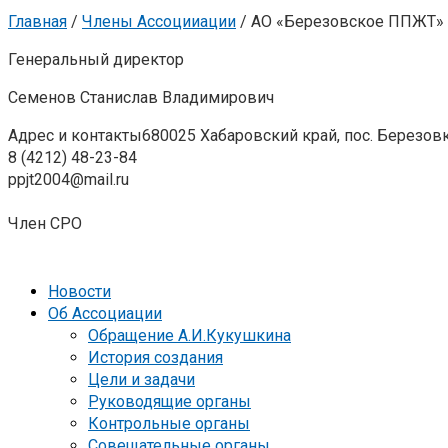
Главная
/
Члены Ассоцииации
/
АО «Березовское ППЖТ»
Генеральный директор
Семенов Станислав Владимирович
Адрес и контакты
680025 Хабаровский край, пос. Березов
8 (4212) 48-23-84
ppjt2004@mail.ru
Член СРО
Новости
Об Ассоциации
Обращение А.И.Кукушкина
История создания
Цели и задачи
Руководящие органы
Контрольные органы
Совещательные органы