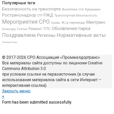
Популярные теги
Безопасность на транспорте
Кукушкин
Аналитика
УНК
Ространснадзор
РЖД
СТР
Транспортная безопасность
Мероприятия СРО
Минтранс
Ж/д переезды
Тарифы
Обновление парка
Ремонт ТПС
Статьи
Росжелдор
Поздравляем
Нормативные акты
Регионы
Локомотивы
© 2017-2026 СРО Ассоциация «Промжелдортранс»
Все материалы сайта доступны по лицензии Creative
Commons Attribution 3.0
при условии ссылки на первоисточник (в случае
использования материалов сайта в сети Интернет –
интерактивная ссылка).
Закрыть меню
×
Form has been submitted successfully.