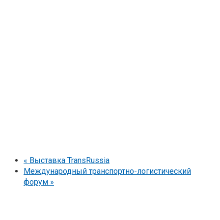
«
Выставка TransRussia
Международный транспортно-логистический
форум
»