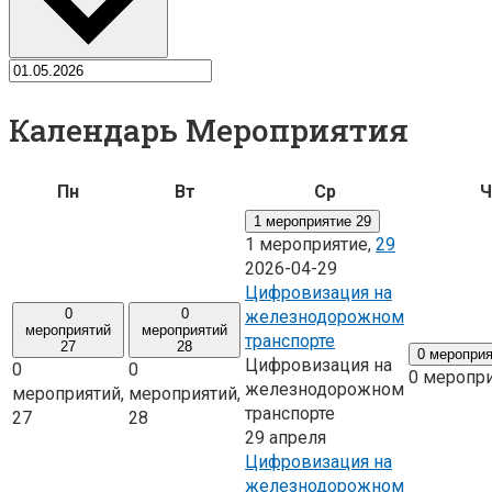
Календарь Мероприятия
Понедельник
Вторник
Среда
Пн
Вт
Ср
Ч
1 мероприятие
29
1 мероприятие,
29
2026-04-29
Цифровизация на
0
0
железнодорожном
мероприятий
мероприятий
транспорте
27
28
0 меропри
Цифровизация на
0
0
0 меропр
железнодорожном
мероприятий,
мероприятий,
транспорте
27
28
29 апреля
Цифровизация на
железнодорожном