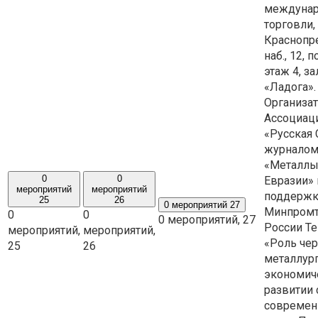
междунар
торговли,
Краснопр
наб., 12, 
этаж 4, за
«Ладога».
Организа
Ассоциац
«Русская 
журнало
«Металл
0
0
Евразии» 
мероприятий
мероприятий
поддерж
25
26
0 мероприятий
27
Минпромт
0
0
0 мероприятий,
27
России Те
мероприятий,
мероприятий,
«Роль че
25
26
металлур
экономич
развитии 
совреме