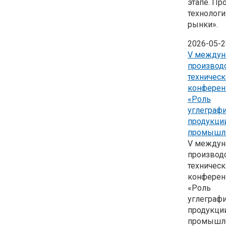
этапе. Пр
технологи
рынки».
2026-05-2
V междун
производ
техническ
конферен
«Роль
углеграф
продукци
промышле
V междун
производ
техническ
конферен
«Роль
углеграф
продукци
промышле