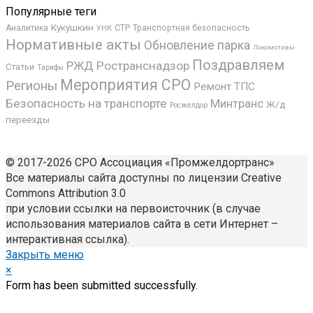
Популярные теги
Кукушкин
СТР
Аналитика
Транспортная безопасность
УНК
Нормативные акты
Обновление парка
Локомотивы
Поздравляем
РЖД
Ространснадзор
Статьи
Тарифы
Мероприятия СРО
Регионы
Ремонт ТПС
Безопасность на транспорте
Минтранс
Ж/д
Росжелдор
переезды
© 2017-2026 СРО Ассоциация «Промжелдортранс»
Все материалы сайта доступны по лицензии Creative
Commons Attribution 3.0
при условии ссылки на первоисточник (в случае
использования материалов сайта в сети Интернет –
интерактивная ссылка).
Закрыть меню
×
Form has been submitted successfully.