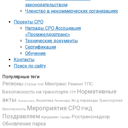
законодательством
Членство в некоммерческих организациях
Проекты СРО
Награды СРО Ассоциация
«Промжелдортранс»
Технические документы
Сертификация
Обучение
Контакты
Поиск по сайту
Популярные теги
Регионы
Минтранс
Ремонт ТПС
Статьи
УНК
Нормативные
Безопасность на транспорте
СТР
акты
Ж/д переезды
Аналитика
Транспортная
Росжелдор
Локомотивы
Мероприятия СРО
РЖД
безопасность
Поздравляем
Ространснадзор
Кукушкин
Тарифы
Обновление парка