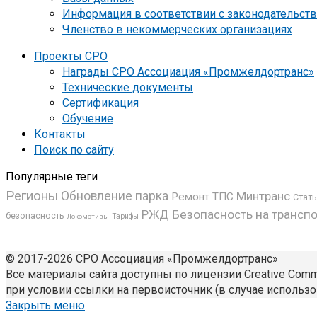
Информация в соответствии с законодательст
Членство в некоммерческих организациях
Проекты СРО
Награды СРО Ассоциация «Промжелдортранс»
Технические документы
Сертификация
Обучение
Контакты
Поиск по сайту
Популярные теги
Регионы
Обновление парка
Минтранс
Ремонт ТПС
Стат
РЖД
Безопасность на транспо
безопасность
Локомотивы
Тарифы
© 2017-2026 СРО Ассоциация «Промжелдортранс»
Все материалы сайта доступны по лицензии Creative Common
при условии ссылки на первоисточник (в случае использо
Закрыть меню