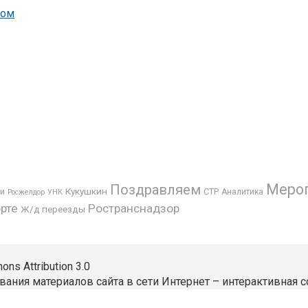
вом
Меро
Поздравляем
Кукушкин
СТР
ьи
Аналитика
Росжелдор
УНК
рте
Ространснадзор
Ж/д переезды
s Attribution 3.0
вания материалов сайта в сети Интернет – интерактивная с