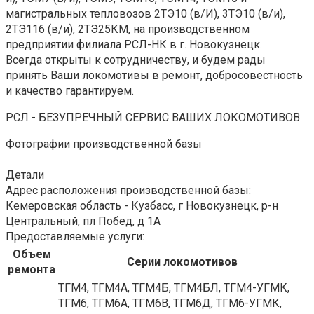
магистральных тепловозов 2ТЭ10 (в/И), 3ТЭ10 (в/и),
2ТЭ116 (в/и), 2ТЭ25КМ, на производственном
предприятии филиала РСЛ-НК в г. Новокузнецк.
Всегда открыты к сотрудничеству, и будем рады
принять Ваши локомотивы в ремонт, добросовестность
и качество гарантируем.
РСЛ - БЕЗУПРЕЧНЫЙ СЕРВИС ВАШИХ ЛОКОМОТИВОВ
Фотографии производственной базы
Детали
Адрес расположения производственной базы:
Кемеровская область - Кузбасс, г Новокузнецк, р-н
Центральный, пл Побед, д 1А
Предоставляемые услуги:
Объем
Серии локомотивов
ремонта
ТГМ4, ТГМ4А, ТГМ4Б, ТГМ4БЛ, ТГМ4-УГМК,
ТГМ6, ТГМ6А, ТГМ6В, ТГМ6Д, ТГМ6-УГМК,