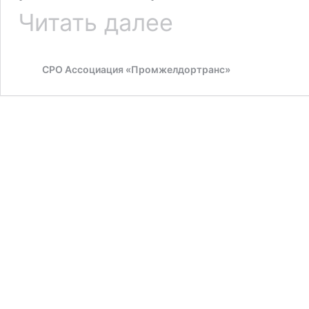
Ремонтная
Читать далее
компания
«ТРК
Прогресс»
СРО Ассоциация «Промжелдортранс»
стала
дилером
ТМХ
ПРО